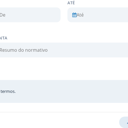
ATÉ
NTA
r termos.