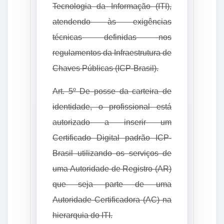
Tecnologia da Informação (ITI),
atendendo às exigências
técnicas definidas nos
regulamentos da Infraestrutura de
Chaves Públicas (ICP-Brasil).
Art. 5º De posse da carteira de
identidade, o profissional está
autorizado a inserir um
Certificado Digital padrão ICP-
Brasil utilizando os serviços de
uma Autoridade de Registro (AR)
que seja parte de uma
Autoridade Certificadora (AC) na
hierarquia do ITI.