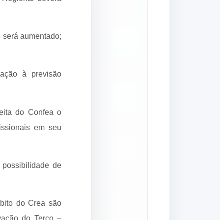
io será aumentado;
ação à previsão
eita do Confea o
issionais em seu
 possibilidade de
mbito do Crea são
ação do Terço –