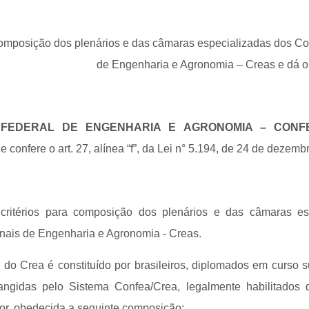
omposição dos plenários e das câmaras especializadas dos C
de Engenharia e Agronomia – Creas e dá ou
FEDERAL DE ENGENHARIA E AGRONOMIA – CONF
e confere o art. 27, alínea “f”, da Lei n° 5.194, de 24 de dezem
s critérios para composição dos plenários e das câmaras es
ais de Engenharia e Agronomia - Creas.
o do Crea é constituído por brasileiros, diplomados em curso 
brangidas pelo Sistema Confea/Crea, legalmente habilitados
gor, obedecida a seguinte composição: