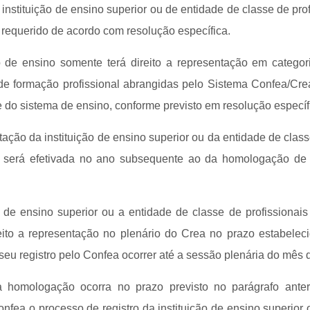
e instituição de ensino superior ou de entidade de classe de prof
 requerido de acordo com resolução específica.
ão de ensino somente terá direito a representação em categori
de formação profissional abrangidas pelo Sistema Confea/Crea
 do sistema de ensino, conforme previsto em resolução específ
ntação da instituição de ensino superior ou da entidade de class
r será efetivada no ano subsequente ao da homologação de 
o de ensino superior ou a entidade de classe de profissionais
eito a representação no plenário do Crea no prazo estabelec
eu registro pelo Confea ocorrer até a sessão plenária do mês 
 homologação ocorra no prazo previsto no parágrafo anter
onfea o processo de registro da instituição de ensino superior