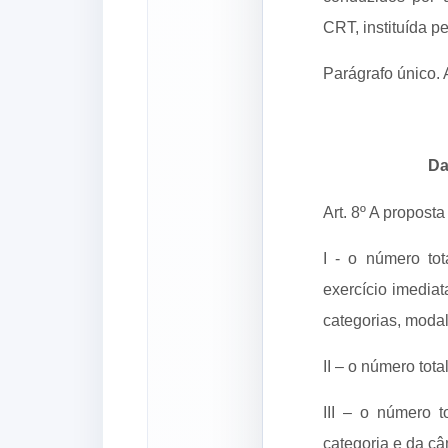
CRT, instituída p
Parágrafo único.
Da
Art. 8º A propost
I - o número tot
exercício imediat
categorias, modal
II – o número tot
III – o número t
categoria e da câ