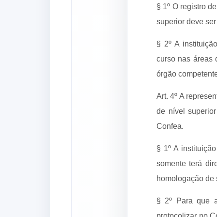
§ 1º O registro d
superior deve ser
§ 2º A instituiç
curso nas áreas 
órgão competente
Art. 4º A represe
de nível superio
Confea.
§ 1º A instituiçã
somente terá dir
homologação de s
§ 2º Para que a
protocolizar no C