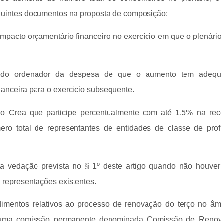
guintes documentos na proposta de composição:
 impacto orçamentário-financeiro no exercício em que o plenár
o do ordenador da despesa de que o aumento tem adequ
nanceira para o exercício subsequente.
o Crea que participe percentualmente com até 1,5% na rec
ro total de representantes de entidades de classe de prof
a vedação prevista no § 1º deste artigo quando não houver
s representações existentes.
dimentos relativos ao processo de renovação do terço no â
 uma comissão permanente denominada Comissão de Renov