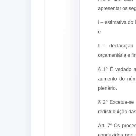
apresentar os se
I – estimativa do
e
II – declaraçã
orçamentária e fi
§ 1º É vedado a
aumento do núme
plenário.
§ 2º Excetua-se 
redistribuição da
Art. 7º Os proce
conduzidos por