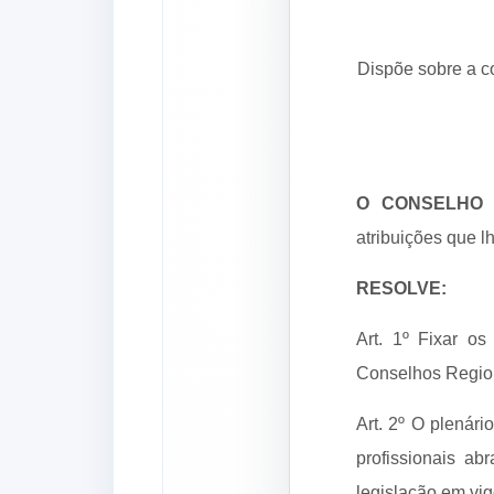
Dispõe sobre a c
O CONSELHO 
atribuições que lh
RESOLVE:
Art. 1º Fixar o
Conselhos Region
Art. 2º O plenári
profissionais a
legislação em vi