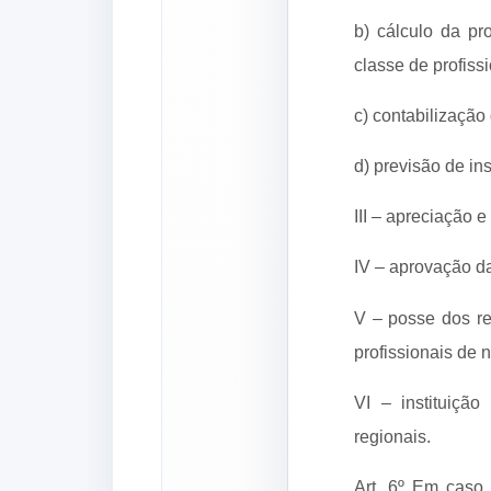
b) cálculo da pr
classe de profiss
c) contabilização
d) previsão de i
III – apreciação 
IV – aprovação d
V – posse dos re
profissionais de n
VI – instituiçã
regionais.
Art. 6º Em caso