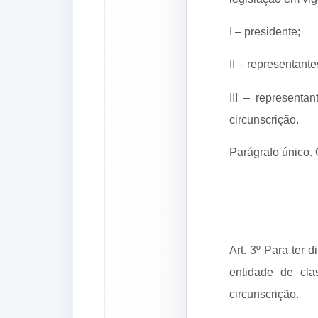
I – presidente;
II – representant
III – representa
circunscrição.
Parágrafo único.
Art. 3º Para ter 
entidade de cla
circunscrição.