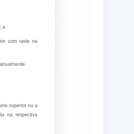
; e
erior com sede na
 anualmente.
A
sino superior ou a
da na respectiva