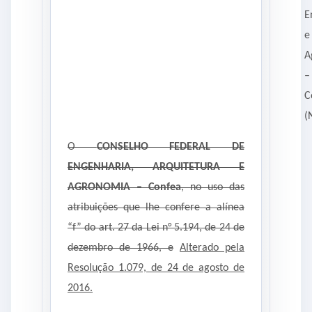
E
e
A
–
C
(
O
CONSELHO FEDERAL DE
ENGENHARIA, ARQUITETURA E
AGRONOMIA – Confea
, no uso das
atribuições que lhe confere a alínea
“f” do art. 27 da Lei n° 5.194, de 24 de
dezembro de 1966, e
Alterado pela
Resolução 1.079, de 24 de agosto de
2016.