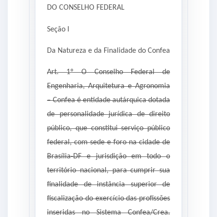
DO CONSELHO FEDERAL
Seção I
Da Natureza e da Finalidade do Confea
Art. 1º O Conselho Federal de
Engenharia, Arquitetura e Agronomia
– Confea é entidade autárquica dotada
de personalidade jurídica de direito
público, que constitui serviço público
federal, com sede e foro na cidade de
Brasília-DF e jurisdição em todo o
território nacional, para cumprir sua
finalidade de instância superior de
fiscalização do exercício das profissões
inseridas no Sistema Confea/Crea.