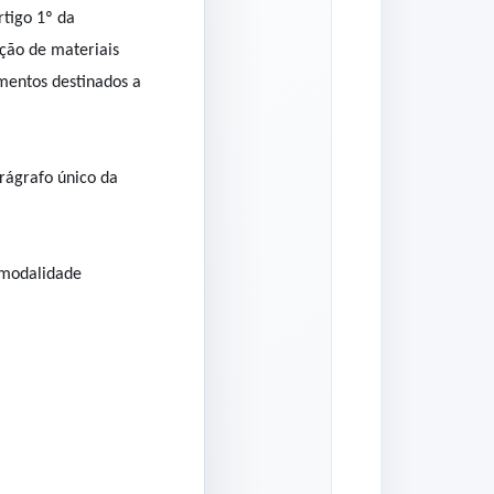
rtigo 1º da
ção de materiais
amentos destinados a
arágrafo único da
 modalidade